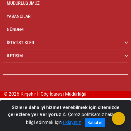
MÜDÜRLÜĞÜMÜZ
YABANCILAR
GÜNDEM
İSTATİSTİKLER
İLETİŞİM
© 2026 Kırşehir İl Göç İdaresi Müdürlüğü
Sizlere daha iyi hizmet verebilmek için sitemizde
çerezlere yer veriyoruz
🍪 Çerez politikamız hakkında
bilgi edinmek için
tıklayınız
Kabul et